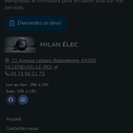
Remplissez le formulaire pour en savoir plus sur nos
services.
Demandez un devis
MILAN
ÉLEC
11 Avenue Leblanc Barbedienne
,
94290
VILLENEUVE-LE-ROI
09 74 56 21 75
Lun au Ven
: 08h à 19h
Sam
: 09h à 18h
Accueil
Contactez-nous